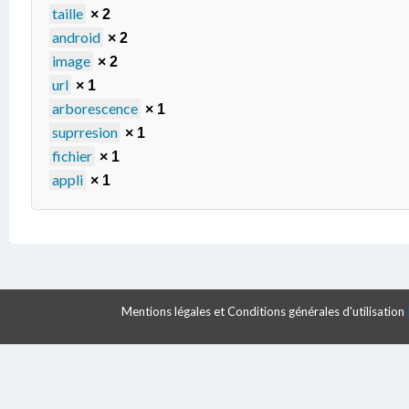
taille
× 2
android
× 2
image
× 2
url
× 1
arborescence
× 1
suprresion
× 1
fichier
× 1
appli
× 1
Mentions légales et Conditions générales d'utilisation