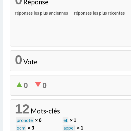
Réponse
réponses les plus anciennes
réponses les plus récentes
0
Vote
0
0
12
Mots-clés
pronote
et
× 6
× 1
qcm
appel
× 3
× 1