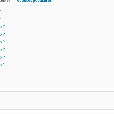
écentes
réponses populaires
?
?
x ?
x ?
x ?
x ?
x ?
x ?