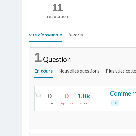
11
réputation
vue d'ensemble
favoris
1
Question
En cours
Nouvelles questions
Plus vues cett
Comment i
0
0
1.8k
EDT
vote
réponse
vues