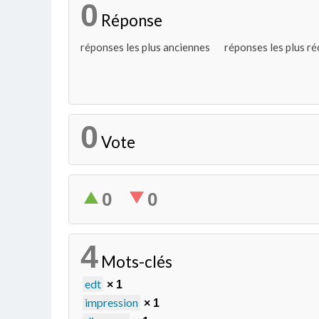
0
Réponse
réponses les plus anciennes
réponses les plus r
0
Vote
0
0
4
Mots-clés
edt
× 1
impression
× 1