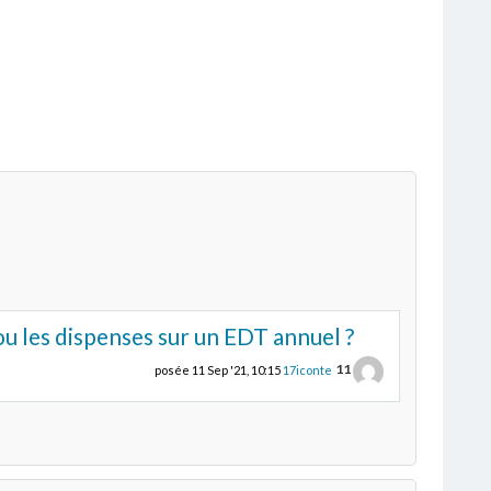
u les dispenses sur un EDT annuel ?
11
posée
11 Sep '21, 10:15
17iconte