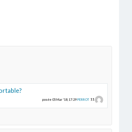
ortable?
11
posée
05 Mar '18, 17:29
PERROT