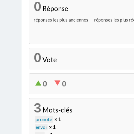
0
Réponse
réponses les plus anciennes
réponses les plus r
0
Vote
0
0
3
Mots-clés
pronote
× 1
envoi
× 1