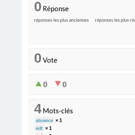
0
Réponse
réponses les plus anciennes
réponses les plus r
0
Vote
0
0
4
Mots-clés
absence
× 1
edt
× 1