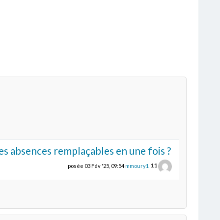
es absences remplaçables en une fois ?
11
posée
03 Fév '25, 09:54
mmoury1