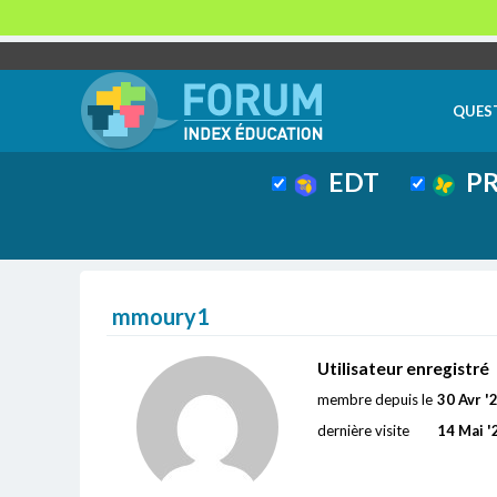
QUES
EDT
PR
mmoury1
Utilisateur enregistré
membre depuis le
30 Avr '
dernière visite
14 Mai '