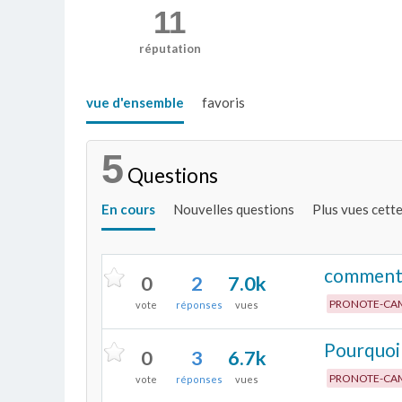
11
réputation
vue d'ensemble
favoris
5
Questions
En cours
Nouvelles questions
Plus vues cett
comment a
0
2
7.0k
PRONOTE-CA
vote
réponses
vues
Pourquoi 
0
3
6.7k
PRONOTE-CA
vote
réponses
vues