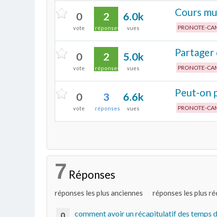
Cours mul
0
2
6.0k
PRONOTE-CA
vote
réponses
vues
Partager 
0
2
5.0k
PRONOTE-CA
vote
réponses
vues
Peut-on p
0
3
6.6k
PRONOTE-CA
vote
réponses
vues
7
Réponses
réponses les plus anciennes
réponses les plus r
comment avoir un récapitulatif des temps 
0