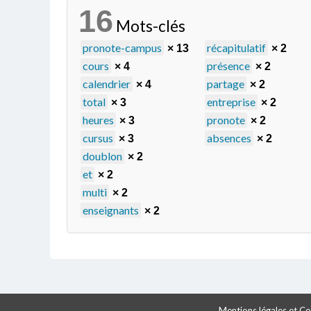
16
Mots-clés
pronote-campus
récapitulatif
× 13
× 2
cours
présence
× 4
× 2
calendrier
partage
× 4
× 2
total
entreprise
× 3
× 2
heures
pronote
× 3
× 2
cursus
absences
× 3
× 2
doublon
× 2
et
× 2
multi
× 2
enseignants
× 2
Mentions légales et Con