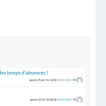
des temps d'absences ?
11
posée
25 Jan '21, 14:32
Céline JOLY
11
posée
23 Jul '20, 09:26
Céline JOLY