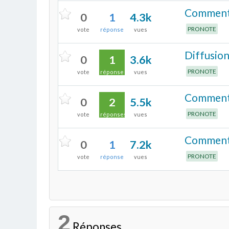
Comment 
0
1
4.3k
PRONOTE
vote
réponse
vues
Diffusion
0
1
3.6k
PRONOTE
vote
réponse
vues
Comment p
0
2
5.5k
PRONOTE
vote
réponses
vues
Comment a
0
1
7.2k
PRONOTE
vote
réponse
vues
2
Réponses