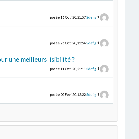
1
posée
16 Oct '20, 21:57
Sdefig
1
posée
26 Oct '20, 15:54
Sdefig
une meilleurs lisibilité ?
1
posée
11 Oct '20, 21:11
Sdefig
1
posée
05 Fév '20, 12:22
Sdefig