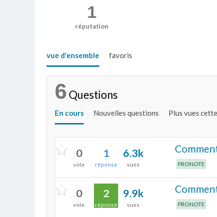
1
réputation
vue d'ensemble
favoris
6
Questions
En cours
Nouvelles questions
Plus vues cett
Comment r
0
1
6.3k
PRONOTE
vote
réponse
vues
Comment a
0
2
9.9k
PRONOTE
vote
réponses
vues