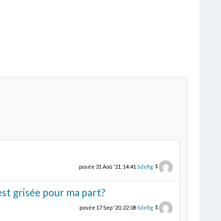
1
posée
31 Aoû '21, 14:41
Sdefig
est grisée pour ma part?
1
posée
17 Sep '20, 22:08
Sdefig