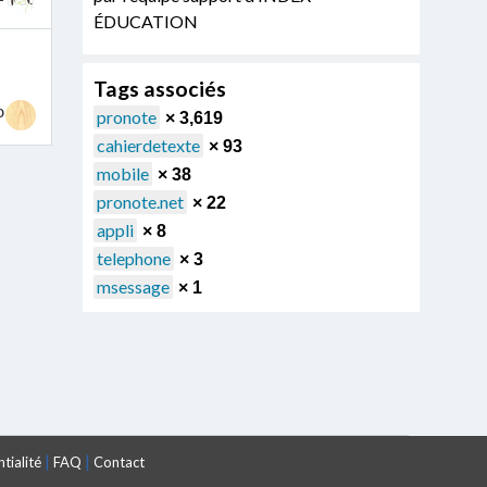
ÉDUCATION
Tags associés
0
pronote
× 3,619
cahierdetexte
× 93
mobile
× 38
pronote.net
× 22
appli
× 8
telephone
× 3
msessage
× 1
|
|
tialité
FAQ
Contact