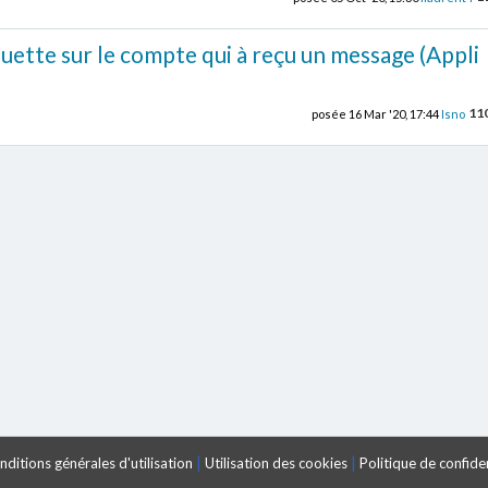
quette sur le compte qui à reçu un message (Appli
11
posée
16 Mar '20, 17:44
Isno
|
|
ditions générales d'utilisation
Utilisation des cookies
Politique de confiden