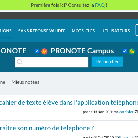
Première fois ici? Consultez la
FAQ
!
TIONS
SANS RÉPONSE VALIDÉE
MOTS-CLÉS
UTILISATEURS
ONOTE
PRONOTE Campus
ine
Mieux notées
ahier de texte élève dans l'application télèphone
7
posée
15 Nov '20, 11:44
corbisier
aitre son numéro de téléphone ?
1
posée
05 Oct '20, 15:30
llaurent4