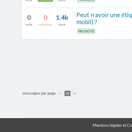
Peut n avoir une éti
0
0
1.4k
mobil) ?
vote
réponse
vues
PRONOTE
messages par page
15
30
50
Mentions légales et Con