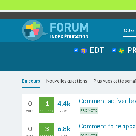
QUES
EDT
PR
En cours
Nouvelles questions
Plus vues cette sema
Comment activer le c
0
1
4.4k
PRONOTE
vote
réponse
vues
Comment faire appar
0
3
6.8k
PRONOTE
vote
réponses
vues