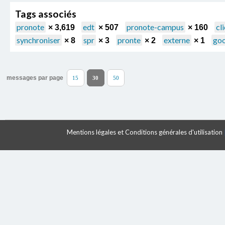
Tags associés
pronote
edt
pronote-campus
cl
× 3,619
× 507
× 160
synchroniser
spr
pronte
externe
go
× 8
× 3
× 2
× 1
messages par page
15
30
50
Mentions légales et Conditions générales d'utilisation