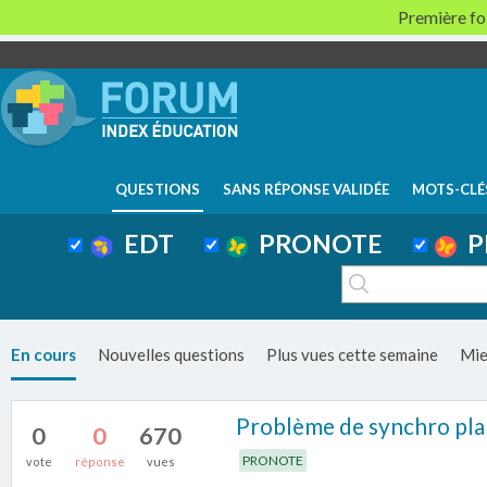
Première foi
QUESTIONS
SANS RÉPONSE VALIDÉE
MOTS-CLÉ
EDT
PRONOTE
P
En cours
Nouvelles questions
Plus vues cette semaine
Mie
Problème de synchro pla
0
0
670
PRONOTE
vote
réponse
vues