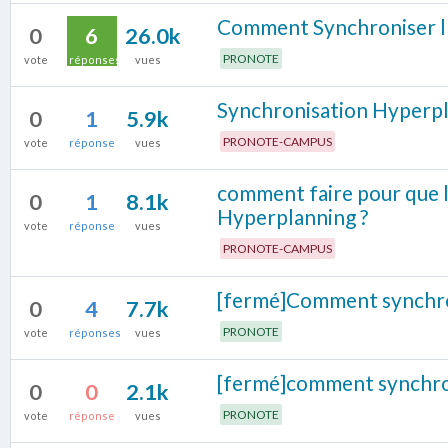
Comment Synchroniser l'
0
6
26.0k
PRONOTE
vote
réponses
vues
Synchronisation Hyperpl
0
1
5.9k
PRONOTE-CAMPUS
vote
réponse
vues
comment faire pour que 
0
1
8.1k
Hyperplanning ?
vote
réponse
vues
PRONOTE-CAMPUS
[fermé]Comment synchro
0
4
7.7k
PRONOTE
vote
réponses
vues
[fermé]comment synchron
0
0
2.1k
PRONOTE
vote
réponse
vues