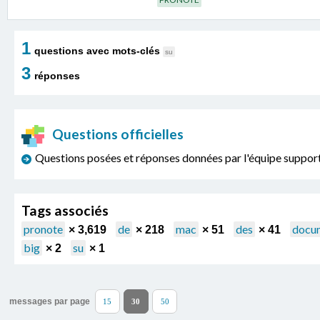
1
questions avec mots-clés
su
3
réponses
Questions officielles
Questions posées et réponses données par l'équipe sup
Tags associés
pronote
de
mac
des
docu
× 3,619
× 218
× 51
× 41
big
su
× 2
× 1
messages par page
15
30
50