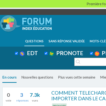
Première foi
QUESTIONS
SANS RÉPONSE VALIDÉE
MOTS-CLÉ
EDT
PRONOTE
P
En cours
Nouvelles questions
Plus vues cette semaine
Mie
COMMENT TELECHARGE
0
3
7.3k
IMPORTER DANS LE CAH
vote
réponses
vues
PRONOTE