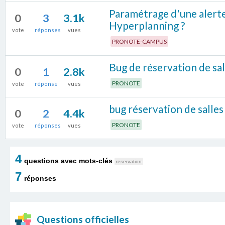
Paramétrage d'une alerte
0
3
3.1k
Hyperplanning ?
vote
réponses
vues
PRONOTE-CAMPUS
Bug de réservation de sal
0
1
2.8k
PRONOTE
vote
réponse
vues
bug réservation de salles -
0
2
4.4k
PRONOTE
vote
réponses
vues
4
questions avec mots-clés
reservation
7
réponses
Questions officielles