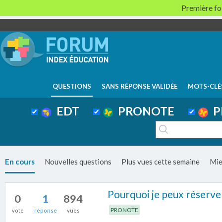
Première foi
QUESTIONS
SANS RÉPONSE VALIDÉE
MOTS-CLÉ
EDT
PRONOTE
P
En cours
Nouvelles questions
Plus vues cette semaine
Mie
Pourquoi je peux réserver 
0
1
894
PRONOTE
vote
réponse
vues