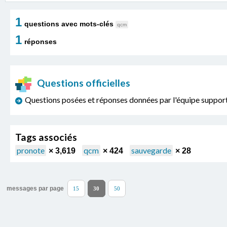
1
questions avec mots-clés
qcm
1
réponses
Questions officielles
Questions posées et réponses données par l'équipe sup
Tags associés
pronote
qcm
sauvegarde
× 3,619
× 424
× 28
messages par page
15
30
50