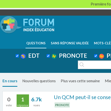
Première foi
QUESTIONS
SANS RÉPONSE VALIDÉE
MOTS-CLÉ
EDT
PRONOTE
P
En cours
Nouvelles questions
Plus vues cette semaine
Mie
Un QCM peut-il se conser
0
1
6.7k
PRONOTE
vote
réponse
vues