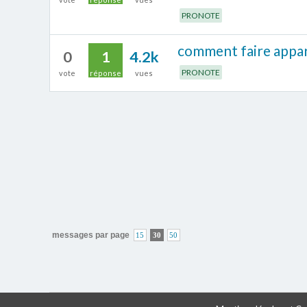
PRONOTE
comment faire appara
0
1
4.2k
PRONOTE
vote
réponse
vues
messages par page
15
30
50