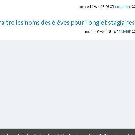
1
posée
14 Avr '18, 08:35
lcostantini
itre les noms des élèves pour l'onglet stagiaires
1
posée
10 Mar '18, 16:54
MARIE