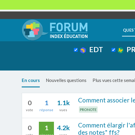
QUES
EDT
PR
En cours
Nouvelles questions
Plus vues cette sema
Comment associer le
0
1
1.1k
PRONOTE
vote
réponse
vues
Comment élargir l'af
0
1
4.2k
des notes" ffs?
vote
réponse
vues