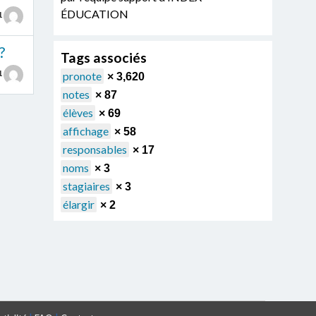
ÉDUCATION
1
?
Tags associés
1
pronote
× 3,620
notes
× 87
élèves
× 69
affichage
× 58
responsables
× 17
noms
× 3
stagiaires
× 3
élargir
× 2