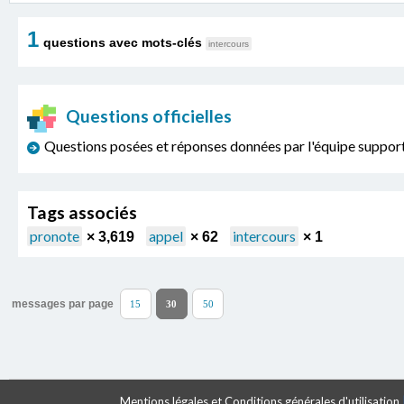
1
questions avec mots-clés
intercours
Questions officielles
Questions posées et réponses données par l'équipe sup
Tags associés
pronote
appel
intercours
× 3,619
× 62
× 1
messages par page
15
30
50
Mentions légales et Conditions générales d'utilisation