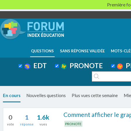
Première foi
QUESTIONS
SANS RÉPONSE VALIDÉE
MOTS-CLÉ
EDT
PRONOTE
P
En cours
Nouvelles questions
Plus vues cette semaine
Mie
Comment afficher le grap
0
1
1.6k
PRONOTE
vote
réponse
vues