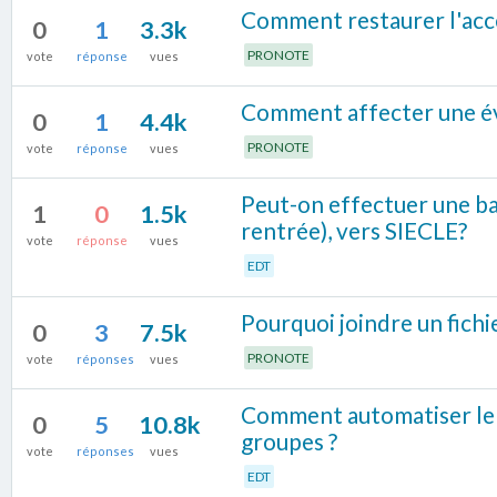
Comment restaurer l'accè
0
1
3.3k
PRONOTE
vote
réponse
vues
Comment affecter une éva
0
1
4.4k
PRONOTE
vote
réponse
vues
Peut-on effectuer une ba
1
0
1.5k
rentrée), vers SIECLE?
vote
réponse
vues
EDT
Pourquoi joindre un fichi
0
3
7.5k
PRONOTE
vote
réponses
vues
Comment automatiser le m
0
5
10.8k
groupes ?
vote
réponses
vues
EDT