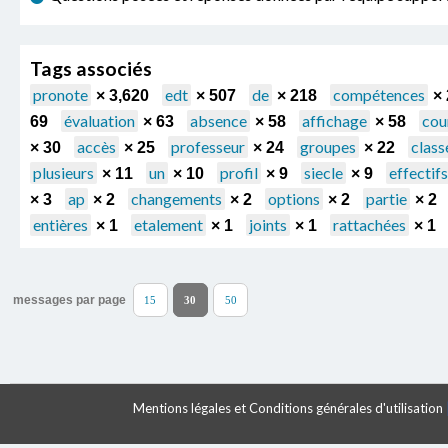
Tags associés
pronote
edt
de
compétences
× 3,620
× 507
× 218
×
évaluation
absence
affichage
cou
69
× 63
× 58
× 58
accès
professeur
groupes
class
× 30
× 25
× 24
× 22
plusieurs
un
profil
siecle
effectifs
× 11
× 10
× 9
× 9
ap
changements
options
partie
× 3
× 2
× 2
× 2
× 2
entières
etalement
joints
rattachées
× 1
× 1
× 1
× 1
messages par page
15
30
50
Mentions légales et Conditions générales d'utilisation