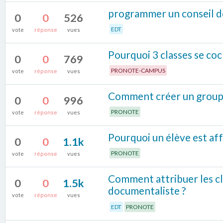
programmer un conseil de
0
0
526
EDT
vote
réponse
vues
Pourquoi 3 classes se co
0
0
769
PRONOTE-CAMPUS
vote
réponse
vues
Comment créer un groupe 
0
0
996
PRONOTE
vote
réponse
vues
Pourquoi un élève est af
0
0
1.1k
PRONOTE
vote
réponse
vues
Comment attribuer les cla
0
0
1.5k
documentaliste ?
vote
réponse
vues
EDT
PRONOTE