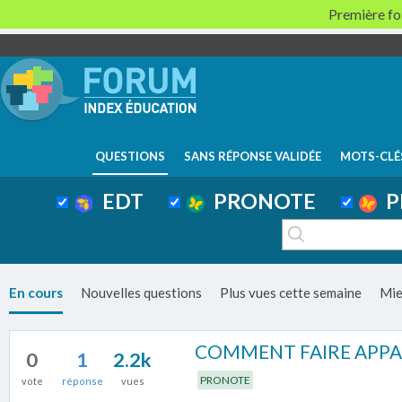
Première foi
QUESTIONS
SANS RÉPONSE VALIDÉE
MOTS-CLÉ
EDT
PRONOTE
P
En cours
Nouvelles questions
Plus vues cette semaine
Mie
COMMENT FAIRE APPARA
0
1
2.2k
PRONOTE
vote
réponse
vues