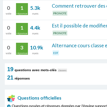
Comment retrouver des c
0
1
5.3k
PRONOTE
vote
réponse
vues
Est il possible de modifie
0
1
4.4k
PRONOTE
vote
réponse
vues
Alternance cours classe 
0
3
10.9k
EDT
vote
réponses
vues
19
questions avec mots-clés
classes
21
réponses
Questions officielles
Questions posées et réponses données par l'équipe sup