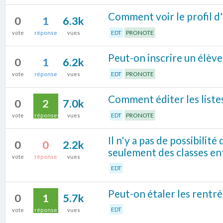
Comment voir le profil d'
0
1
6.3k
EDT
PRONOTE
vote
réponse
vues
Peut-on inscrire un élève 
0
1
6.2k
EDT
PRONOTE
vote
réponse
vues
Comment éditer les listes
0
2
7.0k
EDT
PRONOTE
vote
réponses
vues
Il n'y a pas de possibilit
0
0
2.2k
seulement des classes ent
vote
réponse
vues
EDT
Peut-on étaler les rentré
0
1
5.7k
EDT
vote
réponse
vues