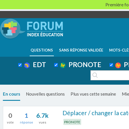
Première foi
QUESTIONS
SANS RÉPONSE VALIDÉE
MOTS-CLÉ
EDT
PRONOTE
P
En cours
Nouvelles questions
Plus vues cette semaine
Mie
Déplacer / changer la cat
0
1
6.7k
PRONOTE
vote
réponse
vues