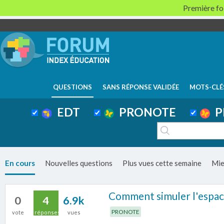
Première foi
QUESTIONS
SANS RÉPONSE VALIDÉE
MOTS-CLÉ
EDT
PRONOTE
P
En cours
Nouvelles questions
Plus vues cette semaine
Mie
Comment simuler l'espac
0
4
6.9k
PRONOTE
vote
réponses
vues