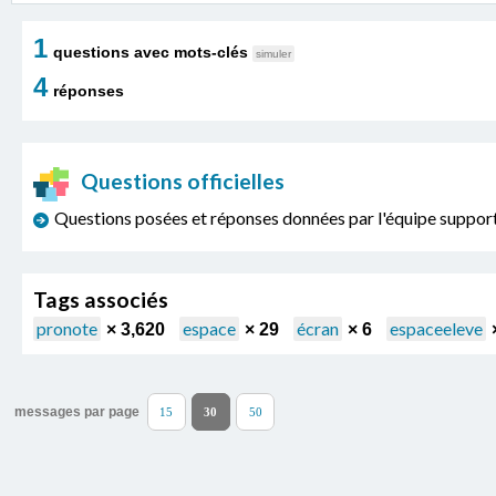
1
questions avec mots-clés
simuler
4
réponses
Questions officielles
Questions posées et réponses données par l'équipe sup
Tags associés
pronote
espace
écran
espaceeleve
× 3,620
× 29
× 6
messages par page
15
30
50