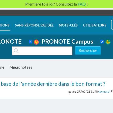
Première fois ici? Consultez la
FAQ
!
TIONS
SANS RÉPONSE VALIDÉE
MOTS-CLÉS
UTILISATEURS
ONOTE
PRONOTE Campus
ine
Mieux notées
base de l'année dernière dans le bon format ?
1
posée
27 Aoû '22, 11:48
caymard