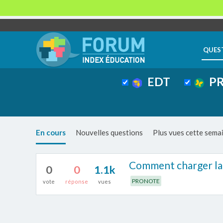
QUES
EDT
PR
En cours
Nouvelles questions
Plus vues cette sema
Comment charger la 
0
0
1.1k
PRONOTE
vote
réponse
vues