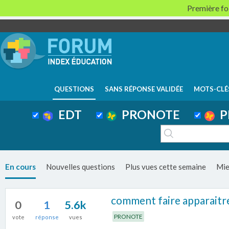
Première foi
QUESTIONS
SANS RÉPONSE VALIDÉE
MOTS-CLÉ
EDT
PRONOTE
P
En cours
Nouvelles questions
Plus vues cette semaine
Mie
comment faire apparaitre 
0
1
5.6k
PRONOTE
vote
réponse
vues