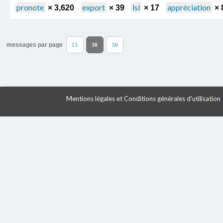
pronote
export
lsl
appréciation
× 3,620
× 39
× 17
× 
messages par page
15
30
50
Mentions légales et Conditions générales d'utilisation