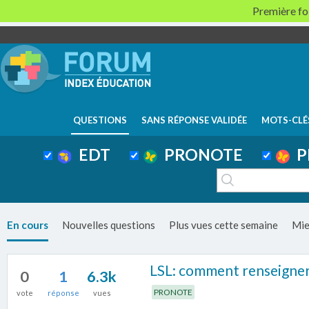
Première foi
QUESTIONS
SANS RÉPONSE VALIDÉE
MOTS-CLÉ
EDT
PRONOTE
P
En cours
Nouvelles questions
Plus vues cette semaine
Mie
LSL: comment renseigner
0
1
6.3k
PRONOTE
vote
réponse
vues