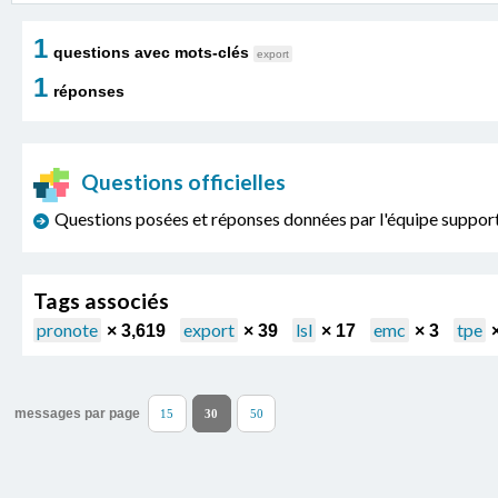
1
questions avec mots-clés
export
1
réponses
Questions officielles
Questions posées et réponses données par l'équipe sup
Tags associés
pronote
export
lsl
emc
tpe
× 3,619
× 39
× 17
× 3
messages par page
15
30
50