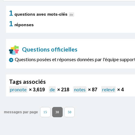
1
questions avec mots-clés
de
1
réponses
Questions officielles
Questions posées et réponses données par l'équipe sup
Tags associés
pronote
de
notes
relevé
× 3,619
× 218
× 87
× 4
messages par page
15
30
50