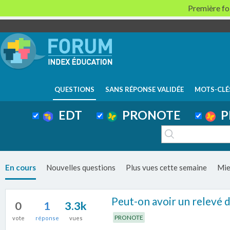
Première foi
QUESTIONS
SANS RÉPONSE VALIDÉE
MOTS-CLÉ
EDT
PRONOTE
P
En cours
Nouvelles questions
Plus vues cette semaine
Mie
Peut-on avoir un relevé d
0
1
3.3k
PRONOTE
vote
réponse
vues